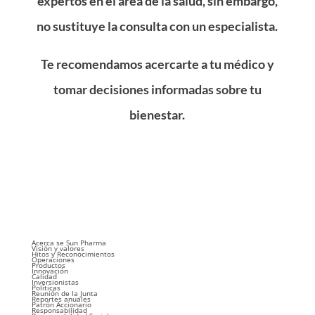
expertos en el área de la salud, sin embargo,
no sustituye la consulta con un especialista.
Te recomendamos acercarte a tu médico y
tomar decisiones informadas sobre tu
bienestar.
Acerca se Sun Pharma
Visión y valores
Hitos y Reconocimientos
Operaciones
Productos
Innovación
Calidad
Inversionistas
Políticas
Reunión de la Junta
Reportes anuales
Patrón Accionario
Responsabilidad