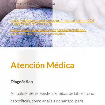
enfermedad de Parkinson.
https://medicasur.com.mx/es/ms/__ms_sal_em_nn_134
_Enfermedad-de-Parkinson
https://www.parkinson.org/espanol/entendiendo-
parkinson/que-es-parkinson/etapas
Atención Médica
Diagnóstico
Actualmente, no existen pruebas de laboratorio
específicas, como análisis de sangre, para