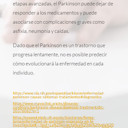
etapas avanzadas, el Parkinson puede dejar de
responder a los medicamentos y puede
asociarse con complicaciones graves como
asfixia, neumonía y caídas.
Dado que el Parkinson es un trastorno que
progresa lentamente, no es posible predecir
cómo evolucionará la enfermedad en cada
individuo.
https://www.nia.nih.gov/espanol/parkinson/enfermedad-
parkinson-causas-sintomas-tratamientos#diagnostico
https://www.mayoclinic.org/es/diseases-
conditions/parkinsons-disease/diagnosis-treatment/drc-
20376062?p=1
https://espanol.ninds.nih.gov/es/trastornos/forma-
larga/enfermedad-de-parkinson-esperanza-en-la-
investigacion#:~:text=La%20expectativa%20de%20vida%20