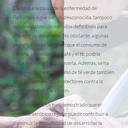
Dado que la causa de la enfermedad de
Parkinson sigue siendo desconocida, tampoco
se han establecido métodos definitivos para
prevenir su desarrollo. No obstante, algunas
investigaciones sugieren que el consumo de
cafeína, presente en el café y el té, podría
reducir el riesgo de padecerla. Además, se ha
observado que el consumo de té verde también
podría tener efectos protectores contra la
enfermedad de Parkinson.
Además, estudios han demostrado que el
ejercicio aeróbico regular puede contribuir a
disminuir la probabilidad de desarrollar la