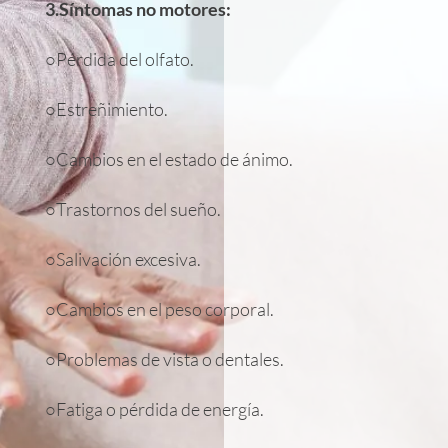
3.Síntomas no motores:
○Pérdida del olfato.
○Estreñimiento.
○Cambios en el estado de ánimo.
○Trastornos del sueño.
○Salivación excesiva.
○Cambios en el peso corporal.
○Problemas de vista o dentales.
○Fatiga o pérdida de energía.