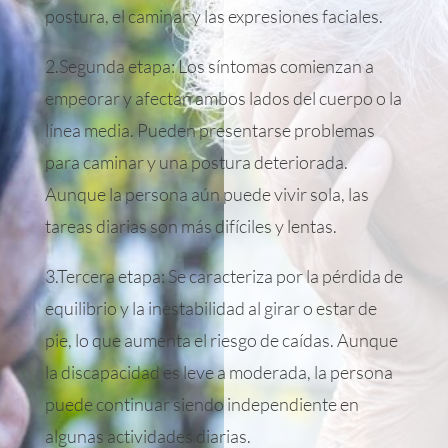
postura, el caminar y las expresiones faciales.
2.Segunda etapa: Los síntomas comienzan a
empeorar y afectan ambos lados del cuerpo o la
línea media. Pueden presentarse problemas
para caminar y una postura deteriorada.
Aunque la persona aún puede vivir sola, las
tareas diarias son más difíciles y lentas.
3.Tercera etapa: Se caracteriza por la pérdida de
equilibrio y la inestabilidad al girar o estar de
pie, lo que aumenta el riesgo de caídas. Aunque
la discapacidad es leve a moderada, la persona
puede continuar siendo independiente en
algunas actividades diarias.