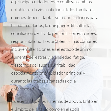
el principal cuidador. Esto conlleva cambios
notables en la vida cotidiana de los familiares,
quienes deben adaptar sus rutinas diarias para
brindar cuidados, lo que puede dificultar la
conciliación de la vida personal con esta nueva
responsabilidad. Los problemas más comunes
incluyen alteraciones en el estado de ánimo,
aumento del estrés y la ansiedad, fatiga,
trastornos del sueño e irritabilidad,
especialmente en el cuidador principal y
durante las etapas avanzadas de la
enfermedad.
Es esencial que los sistemas de apoyo, tanto en
el ámbito de la salud como en el social,