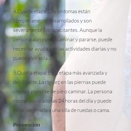
4.Cuarta etapa: Los síntomas están
completamente desarrollados y son
severamente discapacitantes. Aunque la
persona aún puede caminar y pararse, puede
necesitar ayuda con las actividades diarias y no
puede vivir sola.
5.Quinta etapa: Es la etapa más avanzada y
debilitante. La rigidez en las piernas puede
impedir ponerse de pie o caminar. La persona
necesita cuidado las 24 horas del día y puede
estar confinada a una silla de ruedas o cama.
Prevención