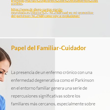
promedio,muchas%20opciones%20de%20tratamiento%20dis
ponibles
.
https://www.dr-diego-santos-garcia-
neurologia.es/l/doctor%2C-%C2%BFcual-es-mi-pronostico-
del-parkinson-%C2%BFcomo-voy-a-evolucionar/
Papel del Familiar-Cuidador
La presencia de un enfermo crónico con una
enfermedad degenerativa como el Parkinson
en el entorno familiar genera una serie de
repercusiones significativas sobre los
familiares más cercanos, especialmente sobre