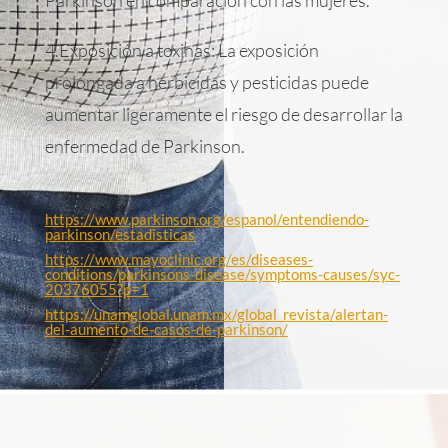
4.Exposición a toxinas: La exposición
prolongada a herbicidas y pesticidas puede
aumentar ligeramente el riesgo de desarrollar la
enfermedad de Parkinson.
https://www.parkinson.org/espanol/entendiendo-
parkinson/estadisticas
https://www.mayoclinic.org/es/diseases-
conditions/parkinsons-disease/symptoms-causes/syc-
20376055?p=1
https://unamglobal.unam.mx/global_revista/alertan-
del-aumento-de-casos-de-parkinson/