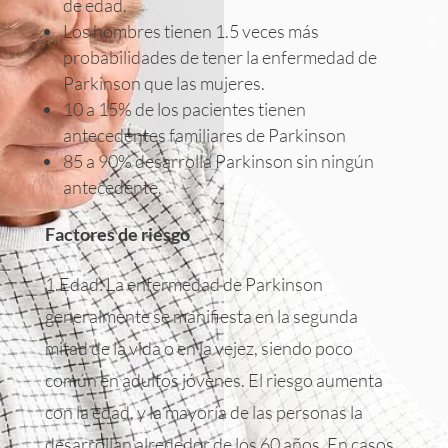
de edad.
Los hombres tienen 1.5 veces más
probabilidades de tener la enfermedad de
Parkinson que las mujeres.
10 a 15% de los pacientes tienen
antecedentes familiares de Parkinson
85 a 90% desarrolla Parkinson sin ningún
antecedente.
Factores
de
riesgo
1.Edad: La enfermedad de Parkinson
generalmente se manifiesta en la segunda
mitad de la vida o en la vejez, siendo poco
común en adultos jóvenes. El riesgo aumenta
con la edad, y la mayoría de las personas la
desarrollan alrededor de los 60 años. En casos