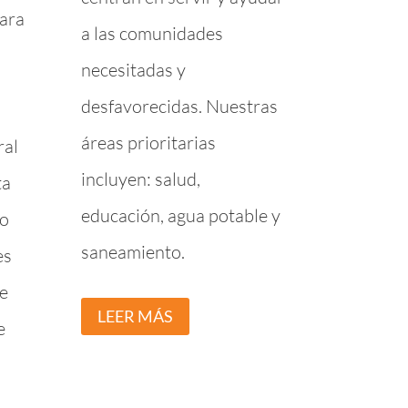
para
a las comunidades
necesitadas y
desfavorecidas. Nuestras
áreas prioritarias
ral
incluyen: salud,
ta
educación, agua potable y
no
saneamiento.
es
de
LEER MÁS
e