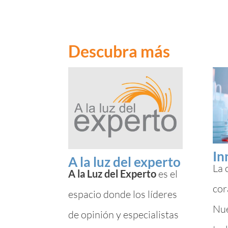
Descubra más
In
A la luz del experto
La 
A la Luz del Experto
es el
cor
espacio donde los líderes
Nue
de opinión y especialistas