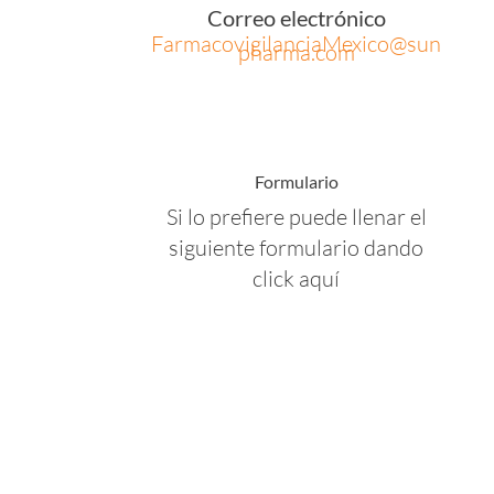
Correo electrónico
FarmacovigilanciaMexico@sun
pharma.com
Formulario
Si lo prefiere puede llenar el
siguiente formulario dando
click aquí