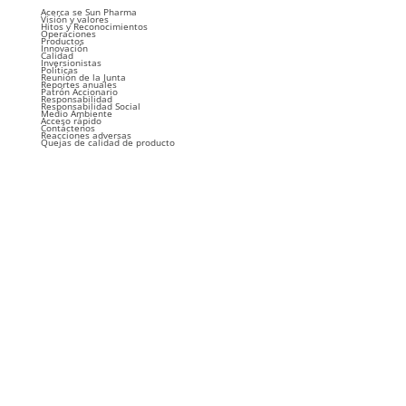
Acerca se Sun Pharma
Visión y valores
Hitos y Reconocimientos
Operaciones
Productos
Innovación
Calidad
Inversionistas
Políticas
Reunión de la Junta
Reportes anuales
Patrón Accionario
Responsabilidad
Responsabilidad Social
Medio Ambiente
Acceso rápido
Contáctenos
Reacciones adversas
Quejas de calidad de producto
Permiso de Publicidad No.233300201B3843
Aviso de Publicidad No.2309092002C00213
Consulte a su Médico