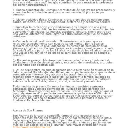
prevenir el deterioro cognitivo y la demencia, sostiene que son 5 pilares
para una vida más sana, los que contribuirán para retrasar la presencia
del daño neurocognitivo”:
1.-Buena alimentación: Disminuir cantidad de ácidos grasos procesados, y
aumentar la cantidad de verduras con mínimo de 30 porciones por
semana.
2.-Mayor actividad física: Caminatas, trote, ejercicios de estiramiento,
cardio, natación…lo que su capacidad, preferencia y economía permita.
3.-Impulsar la recreación y sociabilización: Los amigos son una gran
motivación, pero también es importante relacionarse con nuevos círculos
y aprender habilidades. La lectura, escultura, pintura, cine y teatro son
una valiosa alternativa para lograr la estimulación cognitiva de manera
cotidiana.
4.-Cuidar la salud cardiovascular: El corazón es un órgano que se
relaciona estrechamente con nuestra salud mental, por lo cual se
requiere conservar un nivel adecuado los niveles de presión arterial,
glucosa y triglicéridos. De igual forma, es importante realizarse un check
up cada 3 años a partir de los 35 años, y a partir de los 45 años hacerlo
una vez al año, con el fin de medir la cantidad de bombeo de sangre al
cerebro.
5.- Bienestar general: Mantener un buen estado físico es fundamental.
Cualquier alteración visual, gástrica, muscular, dermatológica, etc. debe
ser atendida con oportunidad.
El 21 de septiembre ha sido designado por la Organización Mundial de la
Salud como el Día Mundial del Alzheimer, un padecimiento al que se debe
combatir con información y acceso a los tratamientos, así como
reconociendo y apoyando la labor del cuidador y la familia, quienes se
enfrentan a un complejo proceso de adaptación que afecta a múltiples
esferas de la vida: física, laboral, social, emocional y económica.
Toda medida de prevención tendrá un impacto positivo y preverá
complicaciones y gastos derivados del cuidado de una persona con
Alzheimer. “Investigaciones realizadas en Estados Unidos, indican que el
costo de atender a un paciente con demencia oscila entre 4000 hasta
5000 dólares, pero si avanza hasta un grado más severo puede alcanzar
los 38,000 USD al año de tratamiento, cuidados o pérdidas laborales”
finaliza el Dr. Meza Medina.
Acerca de Sun Pharma
Sun Pharma es la cuarta compañía farmacéutica especializada en
genéricos más grande del mundo y la principal farmacéutica de la India.
Su tecnología y modelo de negocio permite ofrecer productos de alta
calidad a precios accesibles, en los que confían clientes y pacientes en
más de 150 países de todo el mundo. Para mayor información visite:
http://www.sunpharma.mx/