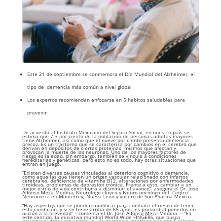
Este 21 de septiembre se conmemora el Día Mundial del Alzheimer, el
tipo de demencia más común a nivel global
Los expertos recomiendan enfocarse en 5 hábitos saludables para
prevenir
De acuerdo al Instituto Mexicano del Seguro Social, en nuestro país se
estima que 7.3 por ciento de la población de personas adultas mayores
tiene Alzheimer, así como que el nueve por ciento presenta demencia
precoz. Es un trastorno que se caracteriza por cambios en el cerebro que
derivan en depósitos de ciertas proteínas, mismos que afectan y
provocan la muerte de las neuronas. Uno de los mayores factores de
riesgo es la edad, sin embargo, también se vincula a condiciones
hereditarias y genéticas, pero esto no es todo, hay otras situaciones que
entran en juego.
“Existen diversas causas vinculadas al deterioro cognitivo o demencia,
como aquellas que tienen un origen vascular relacionado con infartos
cerebrales, deficiencia de vitamina B12, alteraciones por enfermedades
tiroideas, problemas de depresión crónica. Frente a esto, cambiar a un
mejor estilo de vida contribuirá a disminuir el avance”- asegura el Dr. José
Alfonso Meza Medina, Neurólogo clínico y Neuro-oncólogo del Centro
Neuromeza en Monterrey, Nueva León y vocero de Sun Pharma México.
“Hay aspectos que se pueden modificar para combatir el riesgo de tener
esta condición, y si se tiene arriba de 65 años, es primordial ponerlos en
acción a la brevedad” – comenta el Dr. José Alfonso Meza Medina. – “En
este sentido, la iniciativa mundial World Wide FINGERS, que busca