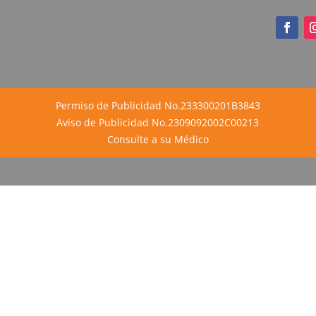
Permiso de Publicidad No.233300201B3843
Aviso de Publicidad No.2309092002C00213
Consulte a su Médico