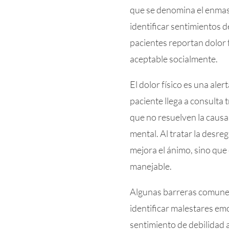
que se denomina el enmas
identificar sentimientos d
pacientes reportan dolor f
aceptable socialmente.
El dolor físico es una al
paciente llega a consulta
que no resuelven la causa,
mental. Al tratar la desre
mejora el ánimo, sino que 
manejable.
Algunas barreras comune
identificar malestares emo
sentimiento de debilidad 