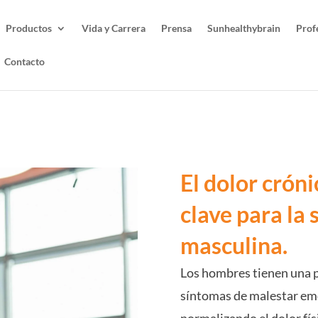
Productos
Vida y Carrera
Prensa
Sunhealthybrain
Prof
Contacto
El dolor crón
clave para la
masculina.
Los hombres tienen una 
síntomas de malestar emo
normalizando el dolor fís