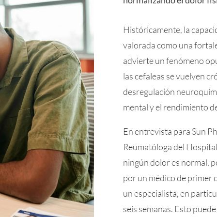
Históricamente, la capacid
valorada como una fortale
advierte un fenómeno opue
las cefaleas se vuelven c
desregulación neuroquími
mental y el rendimiento d
En entrevista para Sun Ph
Reumatóloga del Hospital
ningún dolor es normal, p
por un médico de primer c
un especialista, en partic
seis semanas. Esto puede 