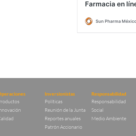
Operaciones
Inversionistas
Responsabilidad
roductos
Políticas
Responsabilidad
nnovación
Reunión de la Junta
Social
alidad
Reportes anuales
Medio Ambiente
Patrón Accionario