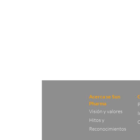
Acerca se Sun
Pharma
P
Visión y valores
I
Hitos y
C
Reconocimientos