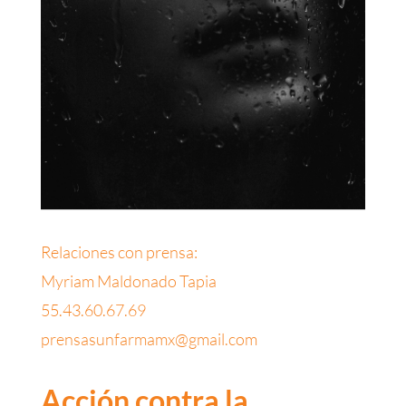
Relaciones con prensa:
Myriam Maldonado Tapia
55.43.60.67.69
prensasunfarmamx@gmail.com
Acción contra la