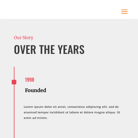
Our Story
OVER THE YEARS
^
1998
Founded
Lorem ipsum dolor sit amet, consectetur adipiscing elit, sed do
eiusmod tempor incididunt ut labore et dolore magna aliqua. Ut
enim ad minim.