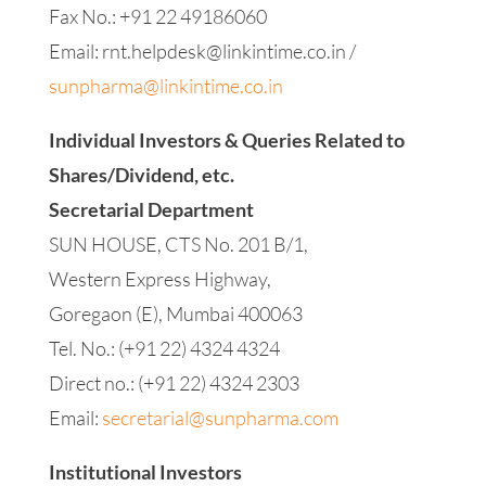
Fax No.: +91 22 49186060
Email:
rnt.helpdesk@linkintime.co.in
/
sunpharma@linkintime.co.in
Individual Investors & Queries Related to
Shares/Dividend, etc.
Secretarial Department
SUN HOUSE, CTS No. 201 B/1,
Western Express Highway,
Goregaon (E), Mumbai 400063
Tel. No.: (+91 22) 4324 4324
Direct no.: (+91 22) 4324 2303
Email:
secretarial@sunpharma.com
Institutional Investors