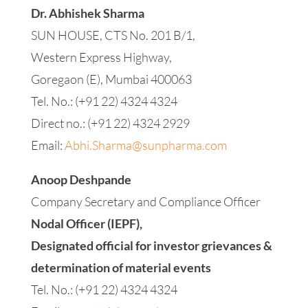
Dr. Abhishek Sharma
SUN HOUSE, CTS No. 201 B/1,
Western Express Highway,
Goregaon (E), Mumbai 400063
Tel. No.: (+91 22) 4324 4324
Direct no.: (+91 22) 4324 2929
Email:
Abhi.Sharma@sunpharma.com
Anoop Deshpande
Company Secretary and Compliance Officer
Nodal Officer (IEPF),
Designated official for investor grievances &
determination of material events
Tel. No.: (+91 22) 4324 4324